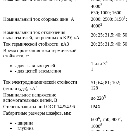
2
4000
630; 1000; 1600;
1
Номинальный ток сборных шин, А
2000; 2500; 3150
;
2
4000
Номинальный ток отключения
20; 25; 31,5; 40; 50
выключателей, встроенных в КРУ, кА
Ток термической стойкости, кА3
20; 25; 31,5; 40; 50
Время протекания тока термической
стойкости, с:
4
1 или 3
- для главных цепей
1
- для цепей заземления
Ток электродинамической стойкости
51; 64; 81; 102;
3
128
(амплитуда), кА
Номинальное напряжение
5
до 220
вспомогательных цепей, В
Степень защиты по ГОСТ 14254-96
IP4X
Габаритные размеры шкафов, мм:
6
7
600
; 750; 900
;
- ширина
8
1000
- глубина