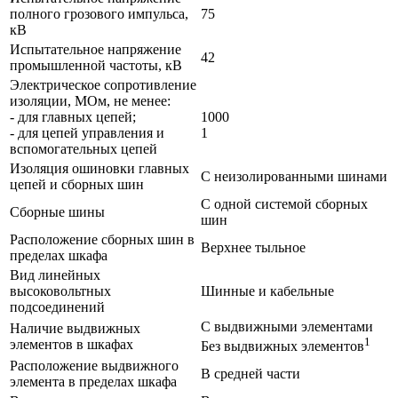
полного грозового импульса,
75
кВ
Испытательное напряжение
42
промышленной частоты, кВ
Электрическое сопротивление
изоляции, МОм, не менее:
- для главных цепей;
1000
- для цепей управления и
1
вспомогательных цепей
Изоляция ошиновки главных
С неизолированными шинами
цепей и сборных шин
С одной системой сборных
Сборные шины
шин
Расположение сборных шин в
Верхнее тыльное
пределах шкафа
Вид линейных
высоковольтных
Шинные и кабельные
подсоединений
С выдвижными элементами
Наличие выдвижных
1
элементов в шкафах
Без выдвижных элементов
Расположение выдвижного
В средней части
элемента в пределах шкафа