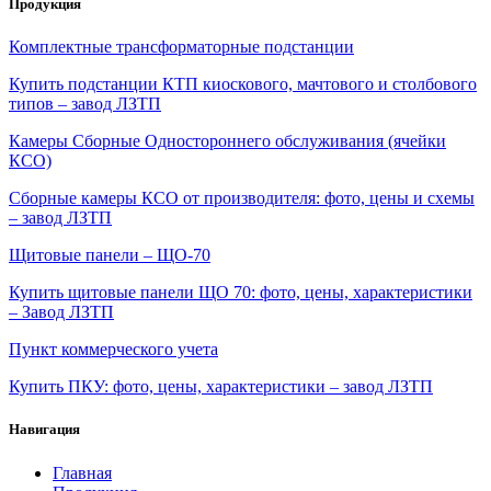
Продукция
Комплектные трансформаторные подстанции
Купить подстанции КТП киоскового, мачтового и столбового
типов – завод ЛЗТП
Камеры Сборные Одностороннего обслуживания (ячейки
КСО)
Сборные камеры КСО от производителя: фото, цены и схемы
– завод ЛЗТП
Щитовые панели – ЩО-70
Купить щитовые панели ЩО 70: фото, цены, характеристики
– Завод ЛЗТП
Пункт коммерческого учета
Купить ПКУ: фото, цены, характеристики – завод ЛЗТП
Навигация
Главная