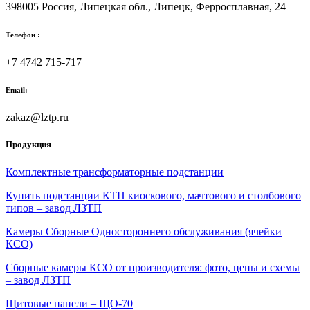
398005
Россия, Липецкая обл.,
Липецк
,
Ферросплавная, 24
Телефон :
+7 4742 715-717
Email:
zakaz@lztp.ru
Продукция
Комплектные трансформаторные подстанции
Купить подстанции КТП киоскового, мачтового и столбового
типов – завод ЛЗТП
Камеры Сборные Одностороннего обслуживания (ячейки
КСО)
Сборные камеры КСО от производителя: фото, цены и схемы
– завод ЛЗТП
Щитовые панели – ЩО-70